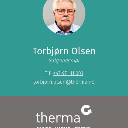
Torbjørn Olsen
Salgsingeniør
Tlf:
+47 971 11 003
torbjorn.olsen@therma.no