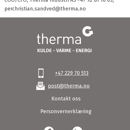
COO/CFO, Therma Industri AS +47 92 81 16 03,
perchristian.sandved@therma.no
+47 229 70 513
post@therma.no
Kontakt oss
Personvernerklæring