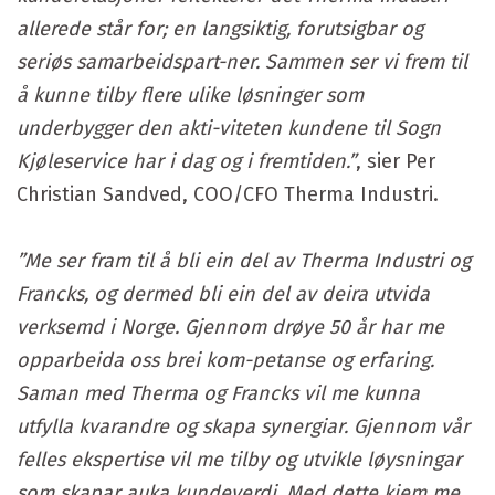
allerede står for; en langsiktig, forutsigbar og
seriøs samarbeidspart-ner. Sammen ser vi frem til
å kunne tilby flere ulike løsninger som
underbygger den akti-viteten kundene til Sogn
Kjøleservice har i dag og i fremtiden.”
, sier Per
Christian Sandved, COO/CFO Therma Industri.
”Me ser fram til å bli ein del av Therma Industri og
Francks, og dermed bli ein del av deira utvida
verksemd i Norge. Gjennom drøye 50 år har me
opparbeida oss brei kom-petanse og erfaring.
Saman med Therma og Francks vil me kunna
utfylla kvarandre og skapa synergiar. Gjennom vår
felles ekspertise vil me tilby og utvikle løysningar
som skapar auka kundeverdi. Med dette kjem me